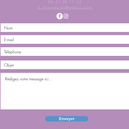
06 61 08 17 42
d.chenevier@gmail.com
Envoyer